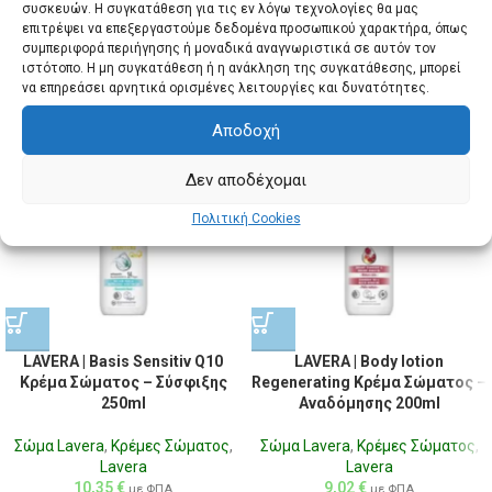
συσκευών. Η συγκατάθεση για τις εν λόγω τεχνολογίες θα μας
επιτρέψει να επεξεργαστούμε δεδομένα προσωπικού χαρακτήρα, όπως
συμπεριφορά περιήγησης ή μοναδικά αναγνωριστικά σε αυτόν τον
ιστότοπο. Η μη συγκατάθεση ή η ανάκληση της συγκατάθεσης, μπορεί
Σχετικά προϊόντα
να επηρεάσει αρνητικά ορισμένες λειτουργίες και δυνατότητες.
Αποδοχή
Δεν αποδέχομαι
Πολιτική Cookies
LAVERA | Basis Sensitiv Q10
LAVERA | Body lotion
Κρέμα Σώματος – Σύσφιξης
Regenerating Κρέμα Σώματος –
250ml
Αναδόμησης 200ml
Σώμα Lavera
,
Κρέμες Σώματος
,
Σώμα Lavera
,
Κρέμες Σώματος
,
Lavera
Lavera
10,35
€
9,02
€
με ΦΠΑ
με ΦΠΑ