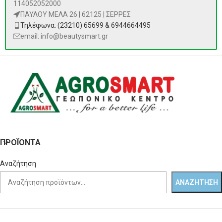
114052052000
ΠΑΥΛΟΥ ΜΕΛΑ 26 | 62125 | ΣΕΡΡΕΣ
Τηλέφωνα: (23210) 65699 & 6944664495
email: info@beautysmart.gr
ΠΡΟΪΌΝΤΑ
Αναζήτηση
ΑΝΑΖΉΤΗΣΗ