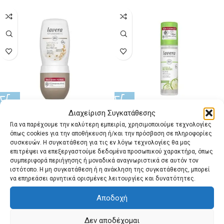
Διαχείριση Συγκατάθεσης
LAVERA | Αποσμητικό (roll-on)
LAVERA | Αποσμητικό Refresh
Για να παρέχουμε την καλύτερη εμπειρία, χρησιμοποιούμε τεχνολογίες
Φυσικό & Ήπιο Natural & Mild
(σπρέι) 75ml
όπως cookies για την αποθήκευση ή/και την πρόσβαση σε πληροφορίες
(50ml)
συσκευών. Η συγκατάθεση για τις εν λόγω τεχνολογίες θα μας
Σώμα Lavera
,
Αποσμητικα
,
Lavera
επιτρέψει να επεξεργαστούμε δεδομένα προσωπικού χαρακτήρα, όπως
Σώμα Lavera
,
Αποσμητικα
,
Lavera
8,57
€
με ΦΠΑ
συμπεριφορά περιήγησης ή μοναδικά αναγνωριστικά σε αυτόν τον
6,83
€
με ΦΠΑ
ιστότοπο. Η μη συγκατάθεση ή η ανάκληση της συγκατάθεσης, μπορεί
να επηρεάσει αρνητικά ορισμένες λειτουργίες και δυνατότητες.
Αποδοχή
Δεν αποδέχομαι