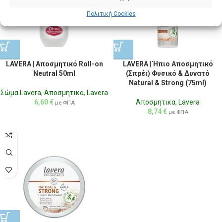
Πολιτική Cookies
LAVERA | Αποσμητικό Roll-on
LAVERA | Ήπιο Αποσμητικό
Neutral 50ml
(Σπρέι) Φυσικό & Δυνατό
Natural & Strong (75ml)
Σώμα Lavera
,
Αποσμητικα
,
Lavera
6,60
€
Αποσμητικα
,
Lavera
με ΦΠΑ
8,74
€
με ΦΠΑ