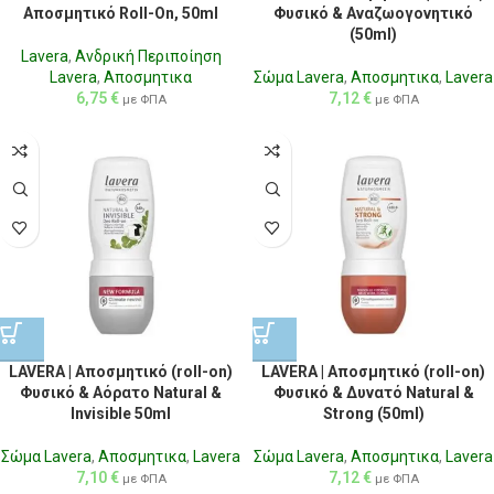
Αποσμητικό Roll-On, 50ml
Φυσικό & Αναζωογονητικό
(50ml)
Lavera
,
Aνδρική Περιποίηση
Lavera
,
Αποσμητικα
Σώμα Lavera
,
Αποσμητικα
,
Lavera
6,75
€
7,12
€
με ΦΠΑ
με ΦΠΑ
LAVERA | Αποσμητικό (roll-on)
LAVERA | Αποσμητικό (roll-on)
Φυσικό & Αόρατο Natural &
Φυσικό & Δυνατό Natural &
Invisible 50ml
Strong (50ml)
Σώμα Lavera
,
Αποσμητικα
,
Lavera
Σώμα Lavera
,
Αποσμητικα
,
Lavera
7,10
€
7,12
€
με ΦΠΑ
με ΦΠΑ