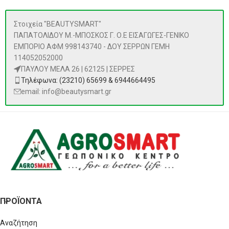
Στοιχεία "BEAUTYSMART"
ΠΑΠΑΤΟΛΙΔΟΥ Μ.-ΜΠΟΣΚΟΣ Γ. Ο.Ε ΕΙΣΑΓΩΓΕΣ-ΓΕΝΙΚΟ
ΕΜΠΟΡΙΟ ΑΦΜ 998143740 - ΔΟΥ ΣΕΡΡΩΝ ΓΕΜΗ
114052052000
ΠΑΥΛΟΥ ΜΕΛΑ 26 | 62125 | ΣΕΡΡΕΣ
Τηλέφωνα: (23210) 65699 & 6944664495
email: info@beautysmart.gr
ΠΡΟΪΌΝΤΑ
Αναζήτηση