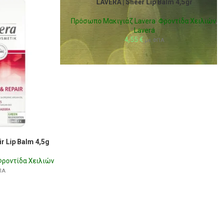
LAVERA | Sheer Lip Balm 4,5gr
Πρόσωπο Μακιγιάζ Lavera
,
Φροντίδα Χειλιών
,
Lavera
4,55
€
με ΦΠΑ
ir Lip Balm 4,5g
Φροντίδα Χειλιών
ΠΑ