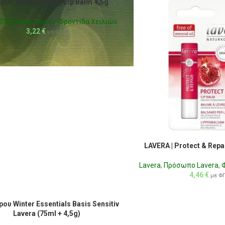
RA | Basis Sensitiv Lip Balm 4,5g
,
Πρόσωπο Lavera
,
Φροντίδα Χειλιών
3,22
€
με ΦΠΑ
LAVERA | Protect & Repa
Lavera
,
Πρόσωπο Lavera
,
4,46
€
με Φ
ου Winter Essentials Basis Sensitiv
Lavera (75ml + 4,5g)