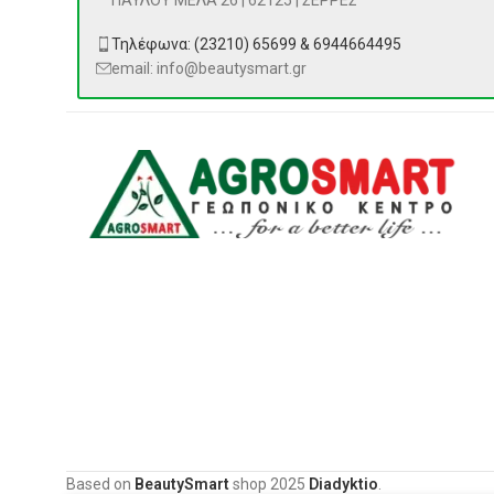
ΠΑΥΛΟΥ ΜΕΛΑ 26 | 62125 | ΣΕΡΡΕΣ
Τηλέφωνα: (23210) 65699 & 6944664495
email: info@beautysmart.gr
Based on
BeautySmart
shop
2025
Diadyktio
.