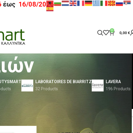
6
έως
16/08/2026
0
0,00
€
λιών
UTYSMART
LABORATOIRES DE BIARRITZ
LAVERA
oducts
32 Products
196 Products
Show
9
12
18
24