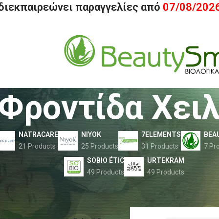
 διεκπαιρεώνει παραγγελίες από
07/08/202
Φροντίδα Χει
NATRACARE
NIYOK
7ELEMENTS
BEA
21 Products
25 Products
31 Products
7 Pr
SOBIO ÉTIC
URTEKRAM
49 Products
49 Products
ελίδα
Lavera
Πρόσωπο Lavera
Φροντίδα Χειλιών