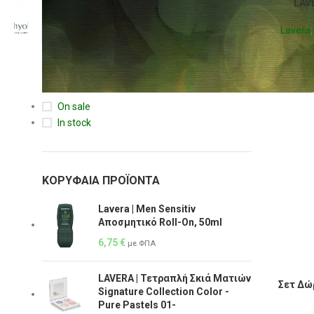
LAVE
Τιμή:
0 €
—
10 €
ΦΙΛΤΡΆΡΙΣΜΑ
Lavera
ΚΑΤΆΣΤΑΣΗ ΑΠΟΘΈΜΑΤΟΣ
On sale
In stock
ΚΟΡΥΦΑΊΑ ΠΡΟΪΌΝΤΑ
Lavera | Men Sensitiv
Αποσμητικό Roll-On, 50ml
6,75
€
με ΦΠΑ
LAVERA | Τετραπλή Σκιά Ματιών
Σετ Δώρ
Signature Collection Color -
Pure Pastels 01-