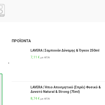
ΠΡΟΪΌΝΤΑ
LAVERA | Σαμπουάν Δύναμης & Όγκου 250ml
7,11
€
με ΦΠΑ
LAVERA | Ήπιο Αποσμητικό (Σπρέι) Φυσικό &
Δυνατό Natural & Strong (75ml)
8,74
€
με ΦΠΑ