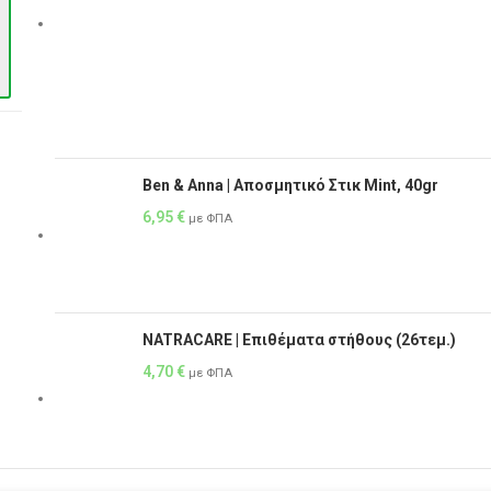
Ben & Anna | Αποσμητικό Στικ Mint, 40gr
6,95
€
με ΦΠΑ
NATRACARE | Επιθέματα στήθους (26τεμ.)
4,70
€
με ΦΠΑ