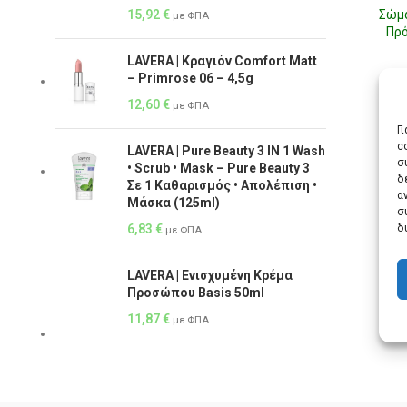
15,92
€
Σώμα
με ΦΠΑ
Πρό
LAVERA | Κραγιόν Comfort Matt
– Primrose 06 – 4,5g
12,60
€
με ΦΠΑ
Γ
c
LAVERA | Pure Beauty 3 IN 1 Wash
σ
• Scrub • Mask – Pure Beauty 3
δ
Σε 1 Καθαρισμός • Απολέπιση •
α
Μάσκα (125ml)
σ
δ
6,83
€
με ΦΠΑ
LAVERA | Ενισχυμένη Κρέμα
Προσώπου Basis 50ml
11,87
€
με ΦΠΑ