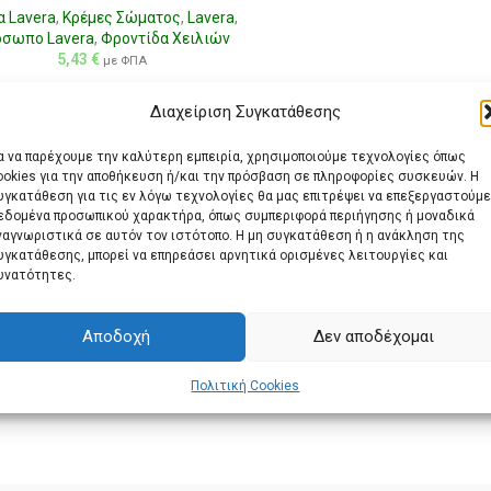
 Lavera
,
Κρέμες Σώματος
,
Lavera
,
σωπο Lavera
,
Φροντίδα Χειλιών
5,43
€
με ΦΠΑ
Διαχείριση Συγκατάθεσης
ια να παρέχουμε την καλύτερη εμπειρία, χρησιμοποιούμε τεχνολογίες όπως
ookies για την αποθήκευση ή/και την πρόσβαση σε πληροφορίες συσκευών. Η
υγκατάθεση για τις εν λόγω τεχνολογίες θα μας επιτρέψει να επεξεργαστούμε
εδομένα προσωπικού χαρακτήρα, όπως συμπεριφορά περιήγησης ή μοναδικά
ναγνωριστικά σε αυτόν τον ιστότοπο. Η μη συγκατάθεση ή η ανάκληση της
υγκατάθεσης, μπορεί να επηρεάσει αρνητικά ορισμένες λειτουργίες και
υνατότητες.
Αποδοχή
Δεν αποδέχομαι
Πολιτική Cookies