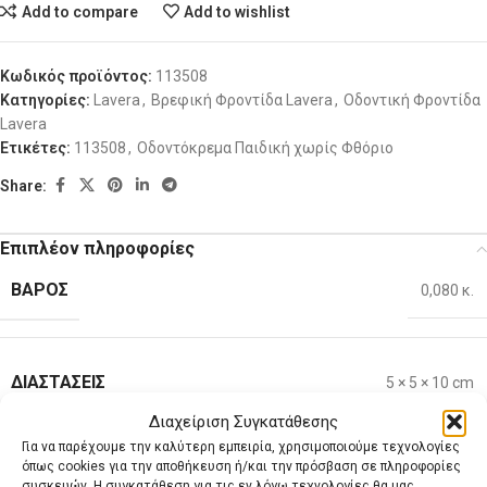
Add to compare
Add to wishlist
Κωδικός προϊόντος:
113508
Κατηγορίες:
Lavera
,
Βρεφική Φροντίδα Lavera
,
Οδοντική Φροντίδα
Lavera
Ετικέτες:
113508
,
Οδοντόκρεμα Παιδική χωρίς Φθόριο
Share:
Επιπλέον πληροφορίες
ΒΆΡΟΣ
0,080 κ.
ΔΙΑΣΤΆΣΕΙΣ
5 × 5 × 10 cm
Διαχείριση Συγκατάθεσης
Για να παρέχουμε την καλύτερη εμπειρία, χρησιμοποιούμε τεχνολογίες
Αξιολογήσεις (0)
όπως cookies για την αποθήκευση ή/και την πρόσβαση σε πληροφορίες
Επιπλέον πληροφορίες
συσκευών. Η συγκατάθεση για τις εν λόγω τεχνολογίες θα μας