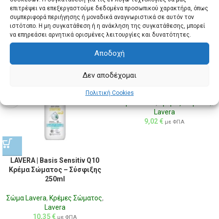
επιτρέψει να επεξεργαστούμε δεδομένα προσωπικού χαρακτήρα, όπως
συμπεριφορά περιήγησης ή μοναδικά αναγνωριστικά σε αυτόν τον
ιστότοπο. Η μη συγκατάθεση ή η ανάκληση της συγκατάθεσης, μπορεί
Σχετικά προϊόντα
να επηρεάσει αρνητικά ορισμένες λειτουργίες και δυνατότητες.
Αποδοχή
LAVERA | Basis Sensitiv Refresh
Κρέμα Σώματος – Ανανέωσης
Δεν αποδέχομαι
(200ml)
Πολιτική Cookies
Σώμα Lavera
,
Κρέμες Σώματος
,
Lavera
9,02
€
με ΦΠΑ
LAVERA | Basis Sensitiv Q10
Κρέμα Σώματος – Σύσφιξης
250ml
Σώμα Lavera
,
Κρέμες Σώματος
,
Lavera
10,35
€
με ΦΠΑ