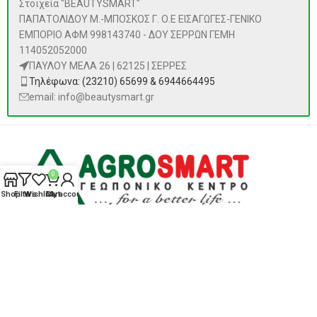
Στοιχεία "BEAUTYSMART"
ΠΑΠΑΤΟΛΙΔΟΥ Μ.-ΜΠΟΣΚΟΣ Γ. Ο.Ε ΕΙΣΑΓΩΓΕΣ-ΓΕΝΙΚΟ
ΕΜΠΟΡΙΟ ΑΦΜ 998143740 - ΔΟΥ ΣΕΡΡΩΝ ΓΕΜΗ
114052052000
ΠΑΥΛΟΥ ΜΕΛΑ 26 | 62125 | ΣΕΡΡΕΣ
Τηλέφωνα: (23210) 65699 & 6944664495
email: info@beautysmart.gr
0
Shop
Filters
Wishlist
Cart
My account
ΠΡΟΪΌΝΤΑ
Αναζήτηση
ΑΝΑΖΉΤΗΣΗ