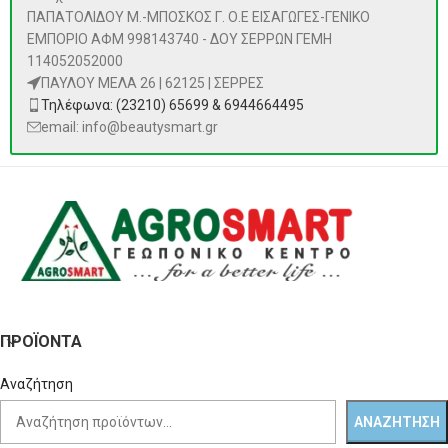
ΠΑΠΑΤΟΛΙΔΟΥ Μ.-ΜΠΟΣΚΟΣ Γ. Ο.Ε ΕΙΣΑΓΩΓΕΣ-ΓΕΝΙΚΟ
ΕΜΠΟΡΙΟ ΑΦΜ 998143740 - ΔΟΥ ΣΕΡΡΩΝ ΓΕΜΗ
114052052000
ΠΑΥΛΟΥ ΜΕΛΑ 26 | 62125 | ΣΕΡΡΕΣ
Τηλέφωνα: (23210) 65699 & 6944664495
email: info@beautysmart.gr
ΠΡΟΪΌΝΤΑ
Αναζήτηση
ΑΝΑΖΉΤΗΣΗ