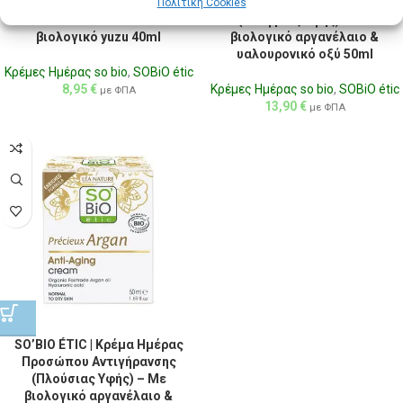
Προσώπου σε Μορφή Τζελ
Προσώπου Αντιγήρανσης
Πολιτική Cookies
Κατά των Ατελειών – Με
(Ελαφριάς Υφής) – Με
βιολογικό yuzu 40ml
βιολογικό αργανέλαιο &
υαλουρονικό οξύ 50ml
Κρέμες Ημέρας so bio
,
SOBiO étic
8,95
€
Κρέμες Ημέρας so bio
,
SOBiO étic
με ΦΠΑ
13,90
€
με ΦΠΑ
SO’BIO ÉTIC | Κρέμα Ημέρας
Προσώπου Αντιγήρανσης
(Πλούσιας Υφής) – Με
βιολογικό αργανέλαιο &