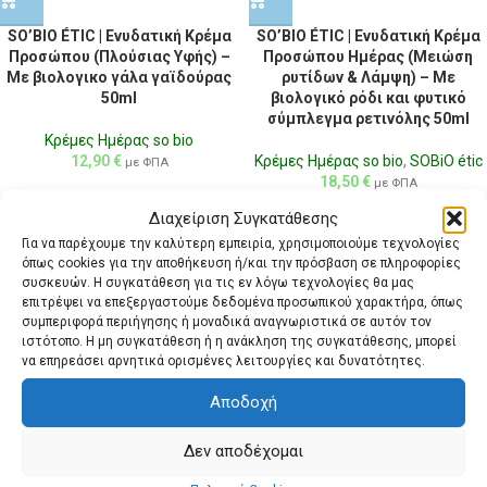
SO’BIO ÉTIC | Ενυδατική Κρέμα
SO’BIO ÉTIC | Ενυδατική Κρέμα
Προσώπου (Πλούσιας Υφής) –
Προσώπου Ημέρας (Μειώση
Με βιολογικο γάλα γαϊδούρας
ρυτίδων & Λάμψη) – Με
50ml
βιολογικό ρόδι και φυτικό
σύμπλεγμα ρετινόλης 50ml
Κρέμες Ημέρας so bio
12,90
€
Κρέμες Ημέρας so bio
,
SOBiO étic
με ΦΠΑ
18,50
€
με ΦΠΑ
Διαχείριση Συγκατάθεσης
Για να παρέχουμε την καλύτερη εμπειρία, χρησιμοποιούμε τεχνολογίες
όπως cookies για την αποθήκευση ή/και την πρόσβαση σε πληροφορίες
συσκευών. Η συγκατάθεση για τις εν λόγω τεχνολογίες θα μας
επιτρέψει να επεξεργαστούμε δεδομένα προσωπικού χαρακτήρα, όπως
συμπεριφορά περιήγησης ή μοναδικά αναγνωριστικά σε αυτόν τον
ιστότοπο. Η μη συγκατάθεση ή η ανάκληση της συγκατάθεσης, μπορεί
να επηρεάσει αρνητικά ορισμένες λειτουργίες και δυνατότητες.
Αποδοχή
Δεν αποδέχομαι
SO’BIO ÉTIC | Ενυδατική Κρέμα
SO’BIO ÉTIC | Κρέμα Ημέρας