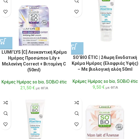
LUMI’LYS [C] Λευκαντική Κρέμα
SO’BIO ÉTIC | 24ωρη Ενυδατική
Ημέρας Προσώπου Lily +
Κρέμα Ημέρας (Ελαφριάς Υφής)
Μελανίνη Correct + Βιταμίνη C
– Με βιολογική αλόη 50ml
(50ml)
Κρέμες Ημέρας so bio
,
SOBiO étic
Κρέμες Ημέρας so bio
,
SOBiO étic
9,50
€
21,50
€
με ΦΠΑ
με ΦΠΑ