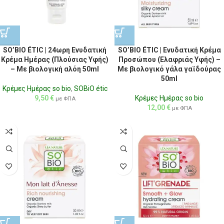
SO’BIO ÉTIC | 24ωρη Ενυδατική
SO’BIO ÉTIC | Ενυδατική Κρέμα
Κρέμα Ημέρας (Πλούσιας Υφής)
Προσώπου (Ελαφριάς Υφής) –
– Με βιολογική αλόη 50ml
Με βιολογικό γάλα γαϊδούρας
50ml
Κρέμες Ημέρας so bio
,
SOBiO étic
9,50
€
Κρέμες Ημέρας so bio
με ΦΠΑ
12,00
€
με ΦΠΑ