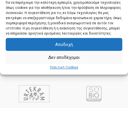
Για να παρέχουμε την καλύτερη εμπειρία, χρησιμοποιούμε τεχνολογίες
Για Σώμα & Μαλλιά Βανίλια,
όπως cookies για την αποθήκευση ή/και την πρόσβαση σε πληροφορίες
150ml
συσκευών. Η συγκατάθεση για τις εν λόγω τεχνολογίες θα μας
επιτρέψει να επεξεργαστούμε δεδομένα προσωπικού χαρακτήρα, όπως
Ben & Anna
,
Σπρέι
συμπεριφορά περιήγησης ή μοναδικά αναγνωριστικά σε αυτόν τον
5,95
€
με ΦΠΑ
ιστότοπο. Η μη συγκατάθεση ή η ανάκληση της συγκατάθεσης, μπορεί
να επηρεάσει αρνητικά ορισμένες λειτουργίες και δυνατότητες.
Αποδοχή
Δεν αποδέχομαι
Πολιτική Cookies