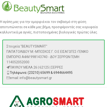
Η αγάπη μας για την ομορφιά και τον σεβασμό στη φύση
αποτυπώνεται σε κάθε μας βήμα, προσφέροντάς σας κορυφαία
καλλυντικά με αγνές, πιστοποιημένες βιολογικές πρώτες ύλες.
Στοιχεία "BEAUTYSMART"
ΠΑΠΑΤΟΛΙΔΟΥ Μ.-ΜΠΟΣΚΟΣ Γ. Ο.Ε ΕΙΣΑΓΩΓΕΣ-ΓΕΝΙΚΟ
ΕΜΠΟΡΙΟ ΑΦΜ 998143740 - ΔΟΥ ΣΕΡΡΩΝ ΓΕΜΗ
114052052000
ΠΑΥΛΟΥ ΜΕΛΑ 26 | 62125 | ΣΕΡΡΕΣ
Τηλέφωνα: (23210) 65699 & 6944664495
email: info@beautysmart.gr