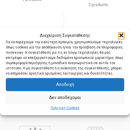
2 products
Διαχείριση Συγκατάθεσης
Για να παρέχουμε την καλύτερη εμπειρία, χρησιμοποιούμε τεχνολογίες
όπως cookies για την αποθήκευση ή/και την πρόσβαση σε πληροφορίες
συσκευών. Η συγκατάθεση για τις εν λόγω τεχνολογίες θα μας
επιτρέψει να επεξεργαστούμε δεδομένα προσωπικού χαρακτήρα, όπως
συμπεριφορά περιήγησης ή μοναδικά αναγνωριστικά σε αυτόν τον
ιστότοπο. Η μη συγκατάθεση ή η ανάκληση της συγκατάθεσης, μπορεί
να επηρεάσει αρνητικά ορισμένες λειτουργίες και δυνατότητες.
Αποδοχή
ΚΡΈΜΕΣ ΝΎΧΤΑΣ SO BIO
ΜΆΣΚΕΣ ΠΡΟΣΏΠΟΥ SO
BIO
2 products
Δεν αποδέχομαι
2 products
Πολιτική Cookies