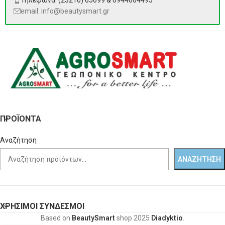
Τηλέφωνα: (23210) 65699 & 6944664495
email: info@beautysmart.gr
ΠΡΟΪΌΝΤΑ
Αναζήτηση
ΑΝΑΖΉΤΗΣΗ
ΧΡΗΣΙΜΟΙ ΣΥΝΔΕΣΜΟΙ
Based on
BeautySmart
shop
2025
Diadyktio
.