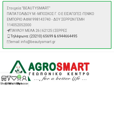
Στοιχεία "BEAUTYSMART"
ΠΑΠΑΤΟΛΙΔΟΥ Μ.-ΜΠΟΣΚΟΣ Γ. Ο.Ε ΕΙΣΑΓΩΓΕΣ-ΓΕΝΙΚΟ
ΕΜΠΟΡΙΟ ΑΦΜ 998143740 - ΔΟΥ ΣΕΡΡΩΝ ΓΕΜΗ
114052052000
ΠΑΥΛΟΥ ΜΕΛΑ 26 | 62125 | ΣΕΡΡΕΣ
Τηλέφωνα: (23210) 65699 & 6944664495
email: info@beautysmart.gr
0
Shop
Filters
Wishlist
Cart
My account
ΠΡΟΪΌΝΤΑ
Αναζήτηση