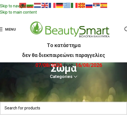
Skip to navigation
Skip to main content
MENU
Tο κατάστημα
δεν θα διεκπαιρεώνει παραγγελίες
από
07/08/2026
έως
16/08/2026
Σώμα
Categories
Αρχική σελίδα
Natracare
Σώμα
Δεν βρέθηκε κανένα προϊόν που να ταιριάζει με την επιλογή σας.