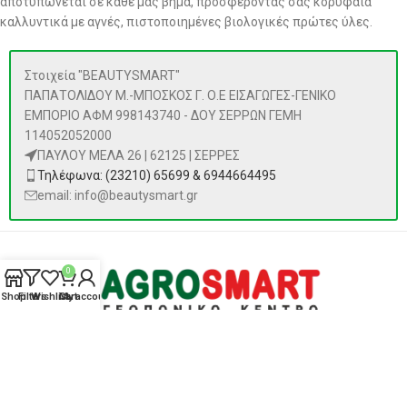
αποτυπώνεται σε κάθε μας βήμα, προσφέροντάς σας κορυφαία
καλλυντικά με αγνές, πιστοποιημένες βιολογικές πρώτες ύλες.
Στοιχεία "BEAUTYSMART"
ΠΑΠΑΤΟΛΙΔΟΥ Μ.-ΜΠΟΣΚΟΣ Γ. Ο.Ε ΕΙΣΑΓΩΓΕΣ-ΓΕΝΙΚΟ
ΕΜΠΟΡΙΟ ΑΦΜ 998143740 - ΔΟΥ ΣΕΡΡΩΝ ΓΕΜΗ
114052052000
ΠΑΥΛΟΥ ΜΕΛΑ 26 | 62125 | ΣΕΡΡΕΣ
Τηλέφωνα: (23210) 65699 & 6944664495
email: info@beautysmart.gr
0
Shop
Filters
Wishlist
Cart
My account
ΠΡΟΪΌΝΤΑ