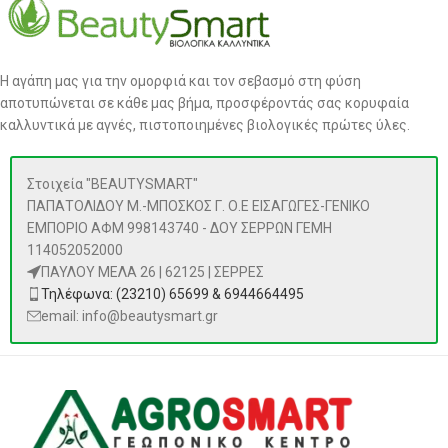
Η αγάπη μας για την ομορφιά και τον σεβασμό στη φύση
αποτυπώνεται σε κάθε μας βήμα, προσφέροντάς σας κορυφαία
καλλυντικά με αγνές, πιστοποιημένες βιολογικές πρώτες ύλες.
Στοιχεία "BEAUTYSMART"
ΠΑΠΑΤΟΛΙΔΟΥ Μ.-ΜΠΟΣΚΟΣ Γ. Ο.Ε ΕΙΣΑΓΩΓΕΣ-ΓΕΝΙΚΟ
ΕΜΠΟΡΙΟ ΑΦΜ 998143740 - ΔΟΥ ΣΕΡΡΩΝ ΓΕΜΗ
114052052000
ΠΑΥΛΟΥ ΜΕΛΑ 26 | 62125 | ΣΕΡΡΕΣ
Τηλέφωνα: (23210) 65699 & 6944664495
email: info@beautysmart.gr