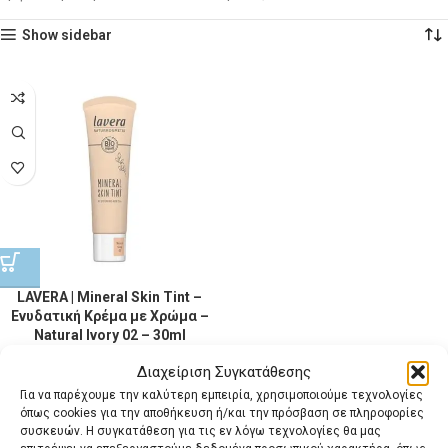
Show sidebar
LAVERA | Mineral Skin Tint –
Ενυδατική Κρέμα με Χρώμα –
Natural Ivory 02 – 30ml
Διαχείριση Συγκατάθεσης
Lavera
,
Μακιγιάζ Lavera
,
Πρόσωπο Μακιγιάζ Lavera
Για να παρέχουμε την καλύτερη εμπειρία, χρησιμοποιούμε τεχνολογίες
16,19
€
όπως cookies για την αποθήκευση ή/και την πρόσβαση σε πληροφορίες
με ΦΠΑ
συσκευών. Η συγκατάθεση για τις εν λόγω τεχνολογίες θα μας