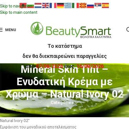
Skip to navigation
Skip to main content
MENU
Tο κατάστημα
δεν θα διεκπαιρεώνει παραγγελίες
από
07/08/2026
έως
16/08/2026
Mineral Skin Tint –
Ενυδατική Κρέμα με
Χρώμα – Natural Ivory 02
Categories
Αρχική σελίδα
Προϊόντα με ετικέτα “Mineral Skin Tint – Ενυδατική Κρέμα με Χρώμα –
Natural Ivory 02”
Εμφάνιση του μοναδικού αποτελέσματος