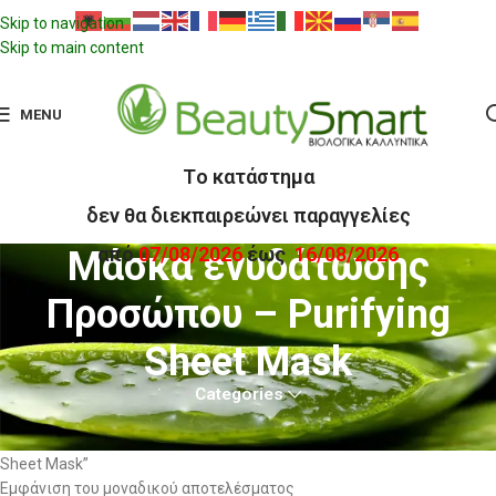
Skip to navigation
Skip to main content
MENU
Tο κατάστημα
δεν θα διεκπαιρεώνει παραγγελίες
από
07/08/2026
έως
16/08/2026
Μάσκα ενυδάτωσης
Προσώπου – Purifying
Sheet Mask
Categories
Αρχική σελίδα
Προϊόντα με ετικέτα “Μάσκα ενυδάτωσης Προσώπου – Purifying
Sheet Mask”
Εμφάνιση του μοναδικού αποτελέσματος