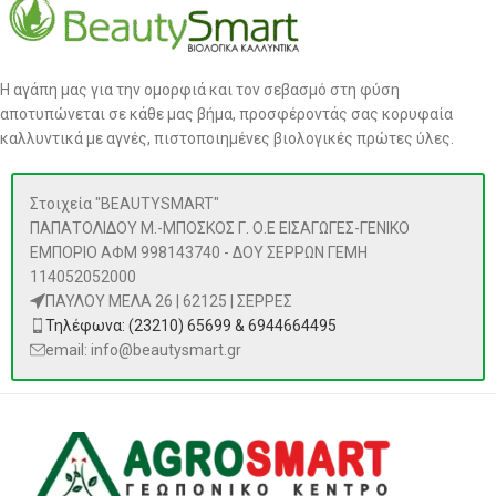
Η αγάπη μας για την ομορφιά και τον σεβασμό στη φύση
αποτυπώνεται σε κάθε μας βήμα, προσφέροντάς σας κορυφαία
καλλυντικά με αγνές, πιστοποιημένες βιολογικές πρώτες ύλες.
Στοιχεία "BEAUTYSMART"
ΠΑΠΑΤΟΛΙΔΟΥ Μ.-ΜΠΟΣΚΟΣ Γ. Ο.Ε ΕΙΣΑΓΩΓΕΣ-ΓΕΝΙΚΟ
ΕΜΠΟΡΙΟ ΑΦΜ 998143740 - ΔΟΥ ΣΕΡΡΩΝ ΓΕΜΗ
114052052000
ΠΑΥΛΟΥ ΜΕΛΑ 26 | 62125 | ΣΕΡΡΕΣ
Τηλέφωνα: (23210) 65699 & 6944664495
email: info@beautysmart.gr