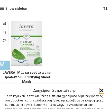
Show sidebar
LAVERA | Μάσκα ενυδάτωσης
Προσώπου – Purifying Sheet
Mask
Διαχείριση Συγκατάθεσης
Πρόσωπο Lavera
,
Μάσκες
Προσώπου
,
Lavera
Για να παρέχουμε την καλύτερη εμπειρία, χρησιμοποιούμε τεχνολογίες
5,47
€
όπως cookies για την αποθήκευση ή/και την πρόσβαση σε πληροφορίες
με ΦΠΑ
συσκευών. Η συγκατάθεση για τις εν λόγω τεχνολογίες θα μας