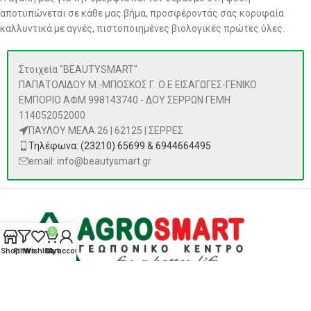
αποτυπώνεται σε κάθε μας βήμα, προσφέροντάς σας κορυφαία
καλλυντικά με αγνές, πιστοποιημένες βιολογικές πρώτες ύλες.
Στοιχεία "BEAUTYSMART"
ΠΑΠΑΤΟΛΙΔΟΥ Μ.-ΜΠΟΣΚΟΣ Γ. Ο.Ε ΕΙΣΑΓΩΓΕΣ-ΓΕΝΙΚΟ
ΕΜΠΟΡΙΟ ΑΦΜ 998143740 - ΔΟΥ ΣΕΡΡΩΝ ΓΕΜΗ
114052052000
ΠΑΥΛΟΥ ΜΕΛΑ 26 | 62125 | ΣΕΡΡΕΣ
Τηλέφωνα: (23210) 65699 & 6944664495
email: info@beautysmart.gr
0
Shop
Filters
Wishlist
Cart
My account
ΠΡΟΪΌΝΤΑ