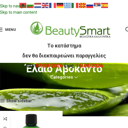
Skip to navigation
Skip to main content
MENU
Tο κατάστημα
δεν θα διεκπαιρεώνει παραγγελίες
από
07/08/2026
έως
16/08/2026
Έλαιο Αβοκάντο
Categories
Αρχική σελίδα
Προϊόντα με ετικέτα “Έλαιο Αβοκάντο”
Εμφάνιση του μοναδικού αποτελέσματος
Show sidebar