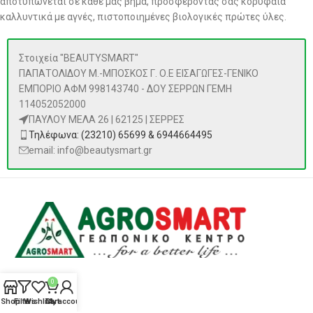
αποτυπώνεται σε κάθε μας βήμα, προσφέροντάς σας κορυφαία
καλλυντικά με αγνές, πιστοποιημένες βιολογικές πρώτες ύλες.
Στοιχεία "BEAUTYSMART"
ΠΑΠΑΤΟΛΙΔΟΥ Μ.-ΜΠΟΣΚΟΣ Γ. Ο.Ε ΕΙΣΑΓΩΓΕΣ-ΓΕΝΙΚΟ
ΕΜΠΟΡΙΟ ΑΦΜ 998143740 - ΔΟΥ ΣΕΡΡΩΝ ΓΕΜΗ
114052052000
ΠΑΥΛΟΥ ΜΕΛΑ 26 | 62125 | ΣΕΡΡΕΣ
Τηλέφωνα: (23210) 65699 & 6944664495
email: info@beautysmart.gr
0
ΠΡΟΪΌΝΤΑ
Shop
Filters
Wishlist
Cart
My account