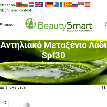
Skip to navigation
Skip to main content
MENU
Αντηλιακό Μεταξένιο Λάδι
Spf30
Categories
Αρχική σελίδα
Προϊόντα με ετικέτα “Αντηλιακό Μεταξένιο Λάδι Spf30”
Εμφάνιση του μοναδικού αποτελέσματος
Show sidebar