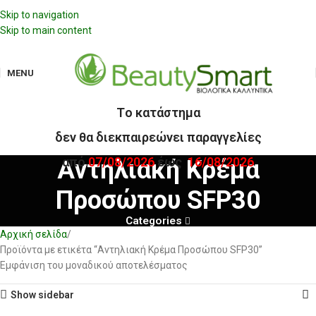
Skip to navigation
Skip to main content
MENU
Tο κατάστημα
δεν θα διεκπαιρεώνει παραγγελίες
από
07/08/2026
έως
16/08/2026
Αντηλιακή Κρέμα
Προσώπου SFP30
Categories
Αρχική σελίδα
Προϊόντα με ετικέτα “Αντηλιακή Κρέμα Προσώπου SFP30”
Εμφάνιση του μοναδικού αποτελέσματος
Show sidebar