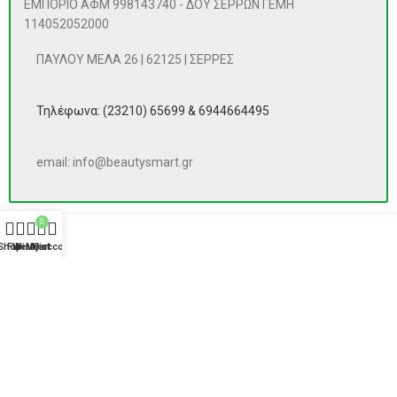
ΕΜΠΟΡΙΟ ΑΦΜ 998143740 - ΔΟΥ ΣΕΡΡΩΝ ΓΕΜΗ
114052052000
ΠΑΥΛΟΥ ΜΕΛΑ 26 | 62125 | ΣΕΡΡΕΣ
Τηλέφωνα: (23210) 65699 & 6944664495
email: info@beautysmart.gr
0
Shop
Filters
Wishlist
My account
Cart
ΠΡΟΪΌΝΤΑ
Αναζήτηση
ΑΝΑΖΉΤΗΣΗ