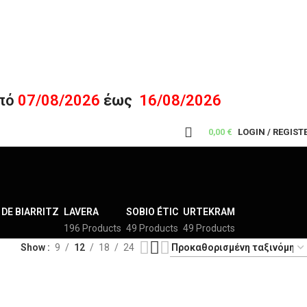
πό
07/08/2026
έως
16/08/2026
0,00
€
LOGIN / REGIST
DE BIARRITZ
LAVERA
SOBIO ÉTIC
URTEKRAM
196 Products
49 Products
49 Products
Show
9
12
18
24