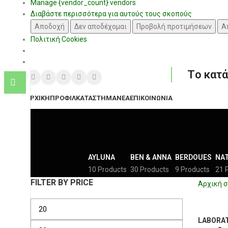
Manage {vendor_count} vendors
Διαβάστε περισσότερα για αυτούς τους σκοπούς
Αποδοχή
Δεν αποδέχομαι
Προβολή προτιμήσεων
Α
Πολιτική Cookies
Tο κατά
ΑΡΧΙΚΉ
ΠΡΟΦΊΛ
ΚΑΤΆΣΤΗΜΑ
ΝΈΑ
ΕΠΙΚΟΙΝΩΝΊΑ
AYLUNA
BEN & ANNA
BERDOUES
NA
10 Products
30 Products
9 Products
21 
FILTER BY PRICE
Αρχική σ
LABORATO