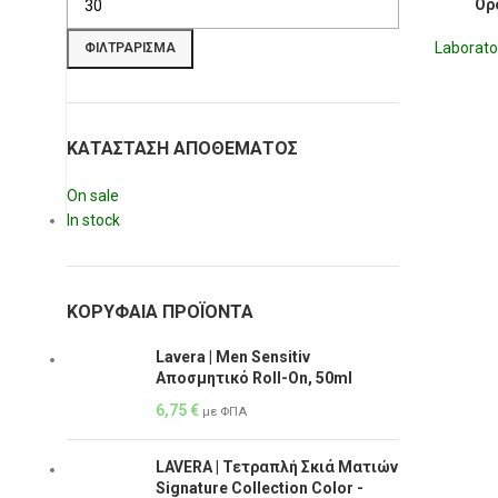
Ορ
Laboratoi
ΦΙΛΤΡΆΡΙΣΜΑ
ΚΑΤΆΣΤΑΣΗ ΑΠΟΘΈΜΑΤΟΣ
On sale
In stock
ΚΟΡΥΦΑΊΑ ΠΡΟΪΌΝΤΑ
Lavera | Men Sensitiv
Αποσμητικό Roll-On, 50ml
6,75
€
με ΦΠΑ
LAVERA | Τετραπλή Σκιά Ματιών
Signature Collection Color -