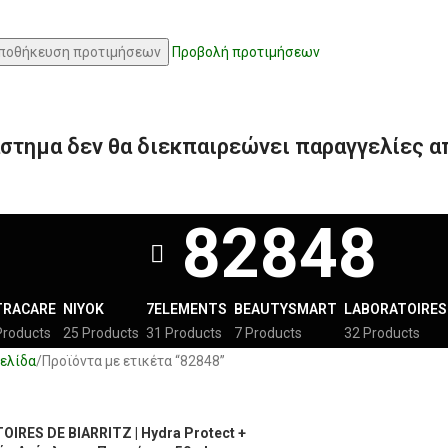
ποθήκευση προτιμήσεων
Προβολή προτιμήσεων
στημα δεν θα διεκπαιρεώνει παραγγελίες α
82848
TRACARE
NIYOK
7ELEMENTS
BEAUTYSMART
LABORATOIRES 
Products
25 Products
31 Products
7 Products
32 Products
ελίδα
Προϊόντα με ετικέτα “82848”
IRES DE BIARRITZ | Hydra Protect +