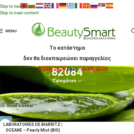
Skip to navigation
Skip to main content
MENU
Tο κατάστημα
δεν θα διεκπαιρεώνει παραγγελίες
από
07/08/2026
έως
16/08/2026
82084
Categories
Αρχική σελίδα
Προϊόντα με ετικέτα “82084”
Εμφάνιση του μοναδικού αποτελέσματος
Show sidebar
LABORATOIRES DE BIARRITZ |
OCEANE – Pearly Mist (BIO)