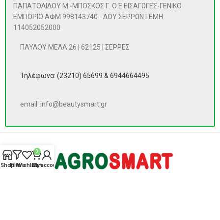
ΠΑΠΑΤΟΛΙΔΟΥ Μ.-ΜΠΟΣΚΟΣ Γ. Ο.Ε ΕΙΣΑΓΩΓΕΣ-ΓΕΝΙΚΟ
ΕΜΠΟΡΙΟ ΑΦΜ 998143740 - ΔΟΥ ΣΕΡΡΩΝ ΓΕΜΗ
114052052000
ΠΑΥΛΟΥ ΜΕΛΑ 26 | 62125 | ΣΕΡΡΕΣ
Τηλέφωνα: (23210) 65699 & 6944664495
email: info@beautysmart.gr
0
Shop
Filters
Wishlist
Cart
My account
ΠΡΟΪΌΝΤΑ