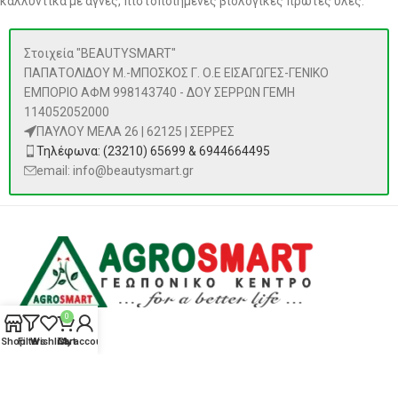
καλλυντικά με αγνές, πιστοποιημένες βιολογικές πρώτες ύλες.
Στοιχεία "BEAUTYSMART"
ΠΑΠΑΤΟΛΙΔΟΥ Μ.-ΜΠΟΣΚΟΣ Γ. Ο.Ε ΕΙΣΑΓΩΓΕΣ-ΓΕΝΙΚΟ
ΕΜΠΟΡΙΟ ΑΦΜ 998143740 - ΔΟΥ ΣΕΡΡΩΝ ΓΕΜΗ
114052052000
ΠΑΥΛΟΥ ΜΕΛΑ 26 | 62125 | ΣΕΡΡΕΣ
Τηλέφωνα: (23210) 65699 & 6944664495
email: info@beautysmart.gr
0
Shop
Filters
Wishlist
Cart
My account
ΠΡΟΪΌΝΤΑ