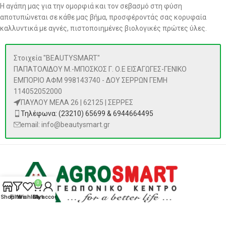
Η αγάπη μας για την ομορφιά και τον σεβασμό στη φύση
αποτυπώνεται σε κάθε μας βήμα, προσφέροντάς σας κορυφαία
καλλυντικά με αγνές, πιστοποιημένες βιολογικές πρώτες ύλες.
Στοιχεία "BEAUTYSMART"
ΠΑΠΑΤΟΛΙΔΟΥ Μ.-ΜΠΟΣΚΟΣ Γ. Ο.Ε ΕΙΣΑΓΩΓΕΣ-ΓΕΝΙΚΟ
ΕΜΠΟΡΙΟ ΑΦΜ 998143740 - ΔΟΥ ΣΕΡΡΩΝ ΓΕΜΗ
114052052000
ΠΑΥΛΟΥ ΜΕΛΑ 26 | 62125 | ΣΕΡΡΕΣ
Τηλέφωνα: (23210) 65699 & 6944664495
email: info@beautysmart.gr
0
Shop
Filters
Wishlist
Cart
My account