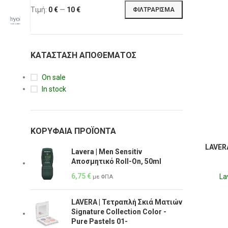
Τιμή:
0 €
—
10 €
ΦΙΛΤΡΆΡΙΣΜΑ
ΚΑΤΆΣΤΑΣΗ ΑΠΟΘΈΜΑΤΟΣ
On sale
In stock
ΚΟΡΥΦΑΊΑ ΠΡΟΪΌΝΤΑ
LAVERA
Lavera | Men Sensitiv
Αποσμητικό Roll-On, 50ml
6,75
€
La
με ΦΠΑ
LAVERA | Τετραπλή Σκιά Ματιών
Signature Collection Color -
Pure Pastels 01-