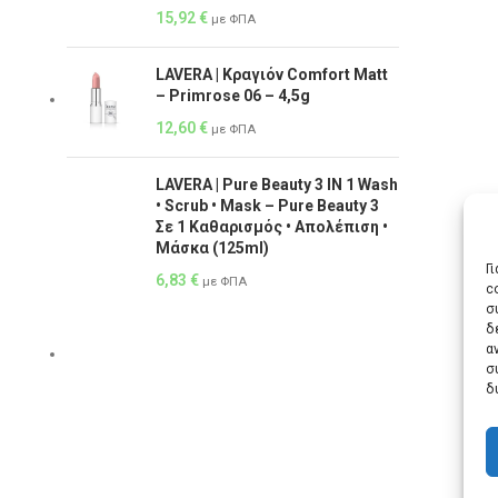
15,92
€
με ΦΠΑ
LAVERA | Κραγιόν Comfort Matt
– Primrose 06 – 4,5g
12,60
€
με ΦΠΑ
LAVERA | Pure Beauty 3 IN 1 Wash
• Scrub • Mask – Pure Beauty 3
Σε 1 Καθαρισμός • Απολέπιση •
Μάσκα (125ml)
Γ
6,83
€
με ΦΠΑ
c
σ
δ
α
σ
δ