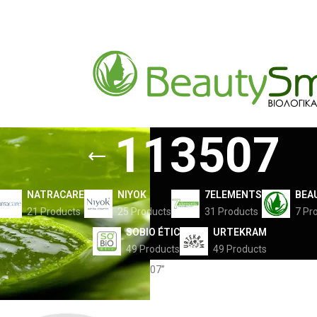
113507
NATRACARE
NIYOK
7ELEMENTS
BEA
21 Products
25 Products
31 Products
7 Pr
SOBIO ÉTIC
URTEKRAM
49 Products
49 Products
ελίδα
Προϊόντα με ετικέτα “113507”