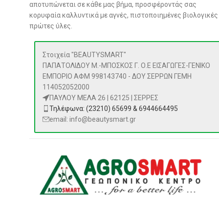
αποτυπώνεται σε κάθε μας βήμα, προσφέροντάς σας
κορυφαία καλλυντικά με αγνές, πιστοποιημένες βιολογικές
πρώτες ύλες.
Στοιχεία "BEAUTYSMART"
ΠΑΠΑΤΟΛΙΔΟΥ Μ.-ΜΠΟΣΚΟΣ Γ. Ο.Ε ΕΙΣΑΓΩΓΕΣ-ΓΕΝΙΚΟ
ΕΜΠΟΡΙΟ ΑΦΜ 998143740 - ΔΟΥ ΣΕΡΡΩΝ ΓΕΜΗ
114052052000
ΠΑΥΛΟΥ ΜΕΛΑ 26 | 62125 | ΣΕΡΡΕΣ
Τηλέφωνα: (23210) 65699 & 6944664495
email: info@beautysmart.gr