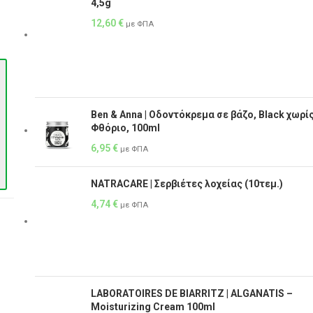
4,5g
12,60
€
με ΦΠΑ
Ben & Anna | Οδοντόκρεμα σε βάζο, Black χωρί
Φθόριο, 100ml
6,95
€
με ΦΠΑ
NATRACARE | Σερβιέτες λοχείας (10τεμ.)
4,74
€
με ΦΠΑ
LABORATOIRES DE BIARRITZ | ALGANATIS –
Μoisturizing Cream 100ml