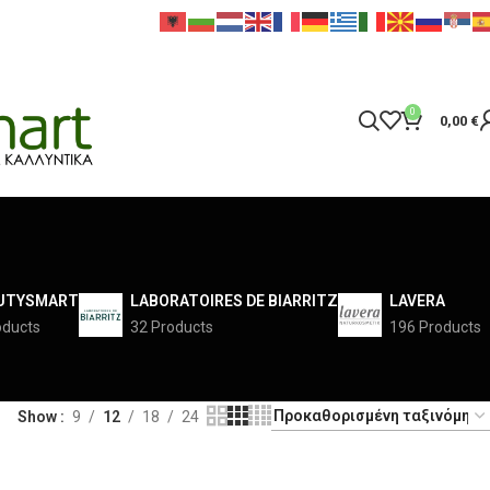
0
0,00
€
UTYSMART
LABORATOIRES DE BIARRITZ
LAVERA
oducts
32 Products
196 Products
Show
9
12
18
24