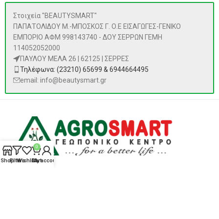
Στοιχεία "BEAUTYSMART"
ΠΑΠΑΤΟΛΙΔΟΥ Μ.-ΜΠΟΣΚΟΣ Γ. Ο.Ε ΕΙΣΑΓΩΓΕΣ-ΓΕΝΙΚΟ
ΕΜΠΟΡΙΟ ΑΦΜ 998143740 - ΔΟΥ ΣΕΡΡΩΝ ΓΕΜΗ
114052052000
ΠΑΥΛΟΥ ΜΕΛΑ 26 | 62125 | ΣΕΡΡΕΣ
Τηλέφωνα: (23210) 65699 & 6944664495
email: info@beautysmart.gr
0
Shop
Filters
Wishlist
Cart
My account
ΠΡΟΪΌΝΤΑ
Αναζήτηση