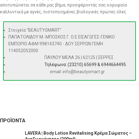
αποτυπώνεται σε κάθε μας βήμα, προσφέροντάς σας κορυφαία
καλλυντικά με αγνές, πιστοποιημένες βιολογικές πρώτες ύλες.
Στοιχεία "BEAUTYSMART"
ΠΑΠΑΤΟΛΙΔΟΥ Μ.-ΜΠΟΣΚΟΣ Γ. Ο.Ε ΕΙΣΑΓΩΓΕΣ-ΓΕΝΙΚΟ
ΕΜΠΟΡΙΟ ΑΦΜ 998143740 - ΔΟΥ ΣΕΡΡΩΝ ΓΕΜΗ
114052052000
ΠΑΥΛΟΥ ΜΕΛΑ 26 | 62125 | ΣΕΡΡΕΣ
Τηλέφωνα: (23210) 65699 & 6944664495
email: info@beautysmart.gr
ΠΡΟΪΌΝΤΑ
LAVERA | Body Lotion Revitalising Κρέμα Σώματος –