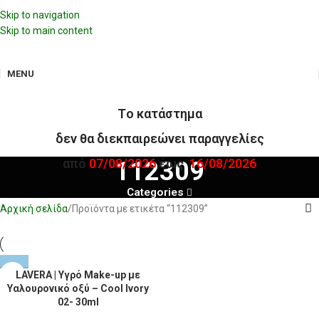
Skip to navigation
Skip to main content
MENU
Tο κατάστημα
δεν θα διεκπαιρεώνει παραγγελίες
από
07/08/2026
έως
16/08/2026
112309
Categories
Αρχική σελίδα
Προϊόντα με ετικέτα “112309”
LAVERA | Υγρό Make-up με
Υαλουρονικό οξύ – Cool Ivory
02- 30ml