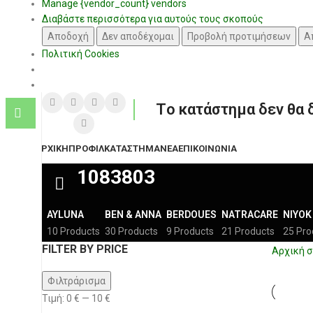
Manage {vendor_count} vendors
Διαβάστε περισσότερα για αυτούς τους σκοπούς
Αποδοχή
Δεν αποδέχομαι
Προβολή προτιμήσεων
Α
Πολιτική Cookies
Tο κατάστημα δεν θα 
ΑΡΧΙΚΉ
ΠΡΟΦΊΛ
ΚΑΤΆΣΤΗΜΑ
ΝΈΑ
ΕΠΙΚΟΙΝΩΝΊΑ
1083803
AYLUNA
BEN & ANNA
BERDOUES
NATRACARE
NIYOK
10 Products
30 Products
9 Products
21 Products
25 Pro
FILTER BY PRICE
Αρχική σ
Φιλτράρισμα
Τιμή:
0 €
—
10 €