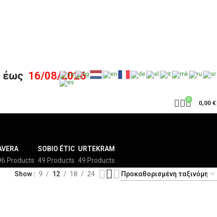
6
έως
16/08/2026
0
0,00
€
AVERA
SOBIO ÉTIC
URTEKRAM
96 Products
49 Products
49 Products
Show
9
12
18
24