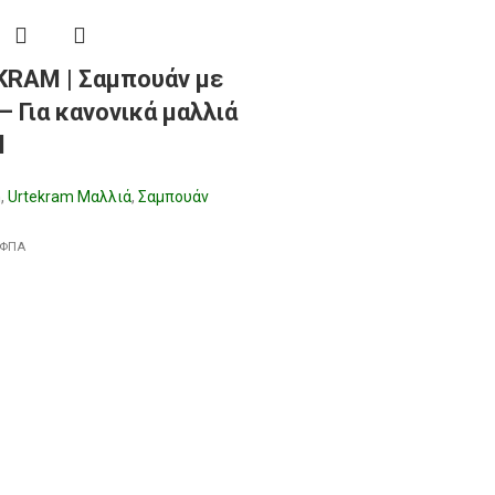
RAM | Σαμπουάν με
– Για κανονικά μαλλιά
l
m
,
Urtekram Μαλλιά
,
Σαμπουάν
 ΦΠΑ