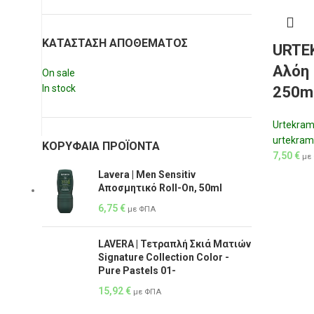
ΚΑΤΆΣΤΑΣΗ ΑΠΟΘΈΜΑΤΟΣ
URTEK
Αλόη 
On sale
In stock
250m
Urtekra
urtekram
ΚΟΡΥΦΑΊΑ ΠΡΟΪΌΝΤΑ
7,50
€
με
Lavera | Men Sensitiv
Αποσμητικό Roll-On, 50ml
6,75
€
με ΦΠΑ
LAVERA | Τετραπλή Σκιά Ματιών
Signature Collection Color -
Pure Pastels 01-
15,92
€
με ΦΠΑ