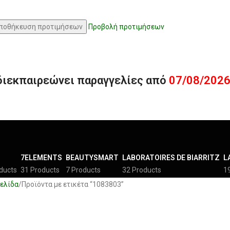
ποθήκευση προτιμήσεων
Προβολή προτιμήσεων
διεκπαιρεώνει παραγγελίες από
07/08/202
7ELEMENTS
BEAUTYSMART
LABORATOIRES DE BIARRITZ
L
ducts
31 Products
7 Products
32 Products
1
ελίδα
Προϊόντα με ετικέτα “1083803”