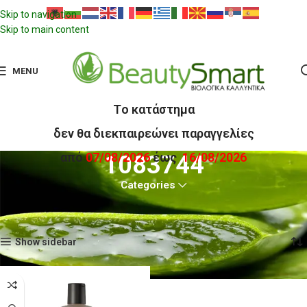
Skip to navigation
Skip to main content
MENU
Tο κατάστημα
δεν θα διεκπαιρεώνει παραγγελίες
από
07/08/2026
έως
16/08/2026
1083744
Categories
Αρχική σελίδα
Προϊόντα με ετικέτα “1083744”
Εμφάνιση του μοναδικού αποτελέσματος
Show sidebar