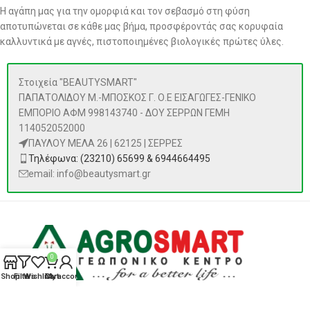
Η αγάπη μας για την ομορφιά και τον σεβασμό στη φύση
αποτυπώνεται σε κάθε μας βήμα, προσφέροντάς σας κορυφαία
καλλυντικά με αγνές, πιστοποιημένες βιολογικές πρώτες ύλες.
Στοιχεία "BEAUTYSMART"
ΠΑΠΑΤΟΛΙΔΟΥ Μ.-ΜΠΟΣΚΟΣ Γ. Ο.Ε ΕΙΣΑΓΩΓΕΣ-ΓΕΝΙΚΟ
ΕΜΠΟΡΙΟ ΑΦΜ 998143740 - ΔΟΥ ΣΕΡΡΩΝ ΓΕΜΗ
114052052000
ΠΑΥΛΟΥ ΜΕΛΑ 26 | 62125 | ΣΕΡΡΕΣ
Τηλέφωνα: (23210) 65699 & 6944664495
email: info@beautysmart.gr
0
Shop
Filters
Wishlist
Cart
My account