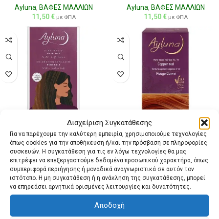
Ayluna
,
ΒΑΦΕΣ ΜΑΛΛΙΩΝ
Ayluna
,
ΒΑΦΕΣ ΜΑΛΛΙΩΝ
11,50
€
11,50
€
με ΦΠΑ
με ΦΠΑ
Διαχείριση Συγκατάθεσης
Για να παρέχουμε την καλύτερη εμπειρία, χρησιμοποιούμε τεχνολογίες
AYLUNA | 100% Βιολογική Βαφή
AYLUNA | 100% Βιολογική Βαφή
όπως cookies για την αποθήκευση ή/και την πρόσβαση σε πληροφορίες
Μαλλιών Coffee brown Nr.80
Μαλλιών Copper red Nr.40 100g
συσκευών. Η συγκατάθεση για τις εν λόγω τεχνολογίες θα μας
100g
επιτρέψει να επεξεργαστούμε δεδομένα προσωπικού χαρακτήρα, όπως
Ayluna
,
ΒΑΦΕΣ ΜΑΛΛΙΩΝ
συμπεριφορά περιήγησης ή μοναδικά αναγνωριστικά σε αυτόν τον
Ayluna
,
ΒΑΦΕΣ ΜΑΛΛΙΩΝ
11,50
€
με ΦΠΑ
ιστότοπο. Η μη συγκατάθεση ή η ανάκληση της συγκατάθεσης, μπορεί
11,50
€
με ΦΠΑ
να επηρεάσει αρνητικά ορισμένες λειτουργίες και δυνατότητες.
Αποδοχή