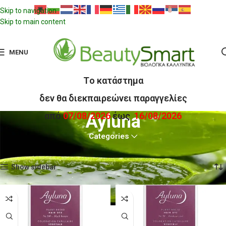
Skip to navigation
Skip to main content
MENU
Tο κατάστημα
δεν θα διεκπαιρεώνει παραγγελίες
από
07/08/2026
έως
16/08/2026
Ayluna
Categories
Αρχική σελίδα
Ayluna
Προβάλλονται όλα - 11 αποτελέσματα
Show sidebar