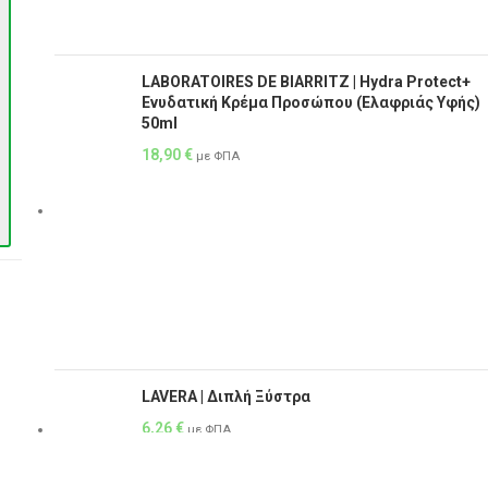
LABORATOIRES DE BIARRITZ | Hydra Protect+
Ενυδατική Κρέμα Προσώπου (Ελαφριάς Υφής)
50ml
18,90
€
με ΦΠΑ
LAVERA | Διπλή Ξύστρα
6,26
€
με ΦΠΑ