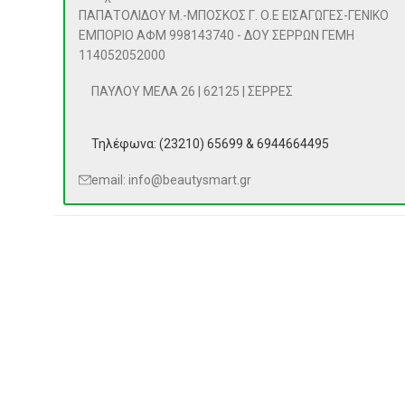
ΠΑΠΑΤΟΛΙΔΟΥ Μ.-ΜΠΟΣΚΟΣ Γ. Ο.Ε ΕΙΣΑΓΩΓΕΣ-ΓΕΝΙΚΟ
ΕΜΠΟΡΙΟ ΑΦΜ 998143740 - ΔΟΥ ΣΕΡΡΩΝ ΓΕΜΗ
114052052000
ΠΑΥΛΟΥ ΜΕΛΑ 26 | 62125 | ΣΕΡΡΕΣ
Τηλέφωνα: (23210) 65699 & 6944664495
email: info@beautysmart.gr