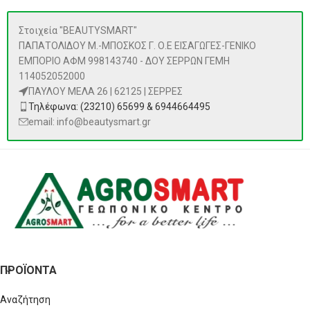
Στοιχεία "BEAUTYSMART"
ΠΑΠΑΤΟΛΙΔΟΥ Μ.-ΜΠΟΣΚΟΣ Γ. Ο.Ε ΕΙΣΑΓΩΓΕΣ-ΓΕΝΙΚΟ
ΕΜΠΟΡΙΟ ΑΦΜ 998143740 - ΔΟΥ ΣΕΡΡΩΝ ΓΕΜΗ
114052052000
ΠΑΥΛΟΥ ΜΕΛΑ 26 | 62125 | ΣΕΡΡΕΣ
Τηλέφωνα: (23210) 65699 & 6944664495
email: info@beautysmart.gr
ΠΡΟΪΌΝΤΑ
Αναζήτηση