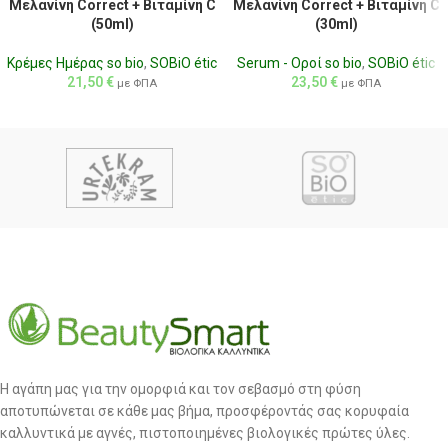
Μελανίνη Correct + Βιταμίνη C
Μελανίνη Correct + Βιταμίνη C
(50ml)
(30ml)
Κρέμες Ημέρας so bio
,
SOBiO étic
Serum - Οροί so bio
,
SOBiO étic
21,50
€
23,50
€
με ΦΠΑ
με ΦΠΑ
Η αγάπη μας για την ομορφιά και τον σεβασμό στη φύση
αποτυπώνεται σε κάθε μας βήμα, προσφέροντάς σας κορυφαία
καλλυντικά με αγνές, πιστοποιημένες βιολογικές πρώτες ύλες.