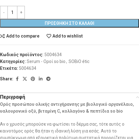
ΠΡΟΣΘΉΚΗ ΣΤΟ ΚΑΛΆΘΙ
Add to compare
Add to wishlist
Κωδικός προϊόντος:
5004634
Κατηγορίες:
Serum - Οροί so bio
,
SOBiO étic
Ετικέτα:
5004634
Share:
Περιγραφή
Ορός προσώπου ολικής αντιγήρανσης με βιολογικό αργανέλαιο,
υαλουρονικό οξύ, βιταμίνη C, κολλαγόνο & πεπτίδια so bio
Αν ο χρυσός μπορούσε να φωτίσει το δέρμα σας, τότε αυτός ο
καινοτόμος ορός θα ήταν η ιδανική λύση για εσάς. Αυτό το
συμπύκνωμα από εξαιρετικά πολύτιμα συστατικά προορίζεται για