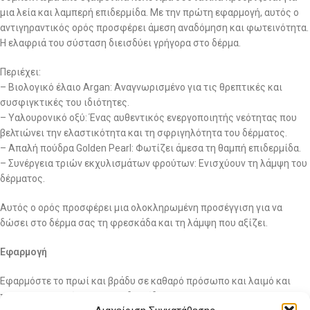
μια λεία και λαμπερή επιδερμίδα. Με την πρώτη εφαρμογή, αυτός ο
αντιγηραντικός ορός προσφέρει άμεση αναδόμηση και φωτεινότητα.
Η ελαφριά του σύσταση διεισδύει γρήγορα στο δέρμα.
Περιέχει:
– Βιολογικό έλαιο Argan: Αναγνωρισμένο για τις θρεπτικές και
συσφιγκτικές του ιδιότητες.
– Υαλουρονικό οξύ: Ένας αυθεντικός ενεργοποιητής νεότητας που
βελτιώνει την ελαστικότητα και τη σφριγηλότητα του δέρματος.
– Απαλή πούδρα Golden Pearl: Φωτίζει άμεσα τη θαμπή επιδερμίδα.
– Συνέργεια τριών εκχυλισμάτων φρούτων: Ενισχύουν τη λάμψη του
δέρματος.
Αυτός ο ορός προσφέρει μια ολοκληρωμένη προσέγγιση για να
δώσει στο δέρμα σας τη φρεσκάδα και τη λάμψη που αξίζει.
Εφαρμογή
Εφαρμόστε το πρωί και βράδυ σε καθαρό πρόσωπο και λαιμό και
πριν την περιποίηση της επιδερμίδας σας