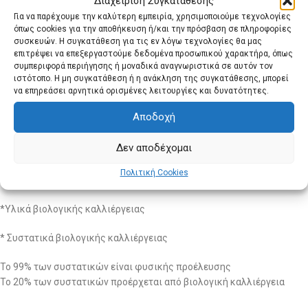
Διαχείριση Συγκατάθεσης
Σύνθεση
Για να παρέχουμε την καλύτερη εμπειρία, χρησιμοποιούμε τεχνολογίες
όπως cookies για την αποθήκευση ή/και την πρόσβαση σε πληροφορίες
συσκευών. Η συγκατάθεση για τις εν λόγω τεχνολογίες θα μας
Aqua (Water), Anthemis Nobilis Flower Water*, Dicaprylyl Carbonate,
επιτρέψει να επεξεργαστούμε δεδομένα προσωπικού χαρακτήρα, όπως
Argania Spinosa Kernel Oil*, Caprylic/Capric Triglyceride, Glycerin,
συμπεριφορά περιήγησης ή μοναδικά αναγνωριστικά σε αυτόν τον
Cetearyl Olivate, Lauroyl Lysine, Sorbitan Olivate, Sodium Levulinate,
ιστότοπο. Η μη συγκατάθεση ή η ανάκληση της συγκατάθεσης, μπορεί
Mica, Benzyl Alcohol, Parfum (Fragrance), CI 77891 (Titanium Dioxide),
να επηρεάσει αρνητικά ορισμένες λειτουργίες και δυνατότητες.
Sodium Benzoate, Xanthan Gum, Silica, Alcohol**, Sclerotium Gum,
Αποδοχή
Linalool, CI 77491 (Iron Oxides), Limonene, Sodium Hydroxide, Benzyl
Salicylate, Lactic Acid, Sodium Hyaluronate, Prunus Persica (Peach)
Δεν αποδέχομαι
Leaf Extract*, Anise Alcohol, Tocopherol, Amyl Cinnamal, Geraniol,
Pyrus Malus (Apple Fruit) Extract*, Rubus Idaeus (Raspberry Fruit)
Πολιτική Cookies
Extract*
*Υλικά βιολογικής καλλιέργειας
* Συστατικά βιολογικής καλλιέργειας
Το 99% των συστατικών είναι φυσικής προέλευσης
Το 20% των συστατικών προέρχεται από βιολογική καλλιέργεια