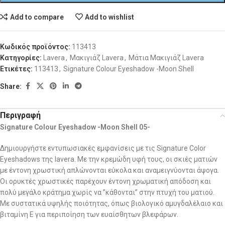
Add to compare
Add to wishlist
Κωδικός προϊόντος:
113413
Κατηγορίες:
Lavera
,
Μακιγιάζ Lavera
,
Μάτια Μακιγιάζ Lavera
Ετικέτες:
113413
,
Signature Colour Eyeshadow -Moon Shell
Share:
Περιγραφή
Signature Colour Eyeshadow -Moon Shell 05-
Δημιουργήστε εντυπωσιακές εμφανίσεις με τις Signature Color
Eyeshadows της lavera. Με την κρεμώδη υφή τους, οι σκιές ματιών
με έντονη χρωστική απλώνονται εύκολα και αναμειγνύονται άψογα.
Οι ορυκτές χρωστικές παρέχουν έντονη χρωματική απόδοση και
πολύ μεγάλο κράτημα χωρίς να ”κάθονται” στην πτυχή του ματιού.
Με συστατικά υψηλής ποιότητας, όπως βιολογικό αμυγδαλέλαιο και
βιταμίνη Ε για περιποίηση των ευαίσθητων βλεφάρων.