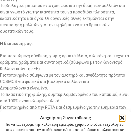
Το βιολογικό μπαμπού ενισχύει φυσικά την δομή των μαλλιών και
είναι γνωστό για την ικανότητά του να προσδίδει πληρότητα,
ελαστικότητα και όγκο. Οι οργανικές άλγες εκτιμώνται στην
περιποίηση μαλλιών για την υψηλή πυκνότητα θρεπτικών
συστατικών τους.
Η δέσμευσή μας:
Βιοδιασπώμενη σύνθεση, χωρίς ορυκτά έλαια, σιλικόνη και τεχνητά
αρώματα, χρώματα και συντηρητικά (σύμφωνα με τον Κανονισμό
Καλλυντικών της ΕΕ).
Πιστοποιημένο σύμφωνα με τον αυστηρό και ανεξάρτητο πρότυπο
COSMOS για φυσικά και βιολογικά καλλυντικά.
Δερματολογικά ελεγμένο.
Το πλαστικό της φιάλης, συμπεριλαμβανομένου του καπακιού, είναι
από 100% ανακυκλωμένο υλικό.
Πιστοποιημένο από την PETA και δεσμευμένο για την ευημερία των
ζώων.
Διαχείριση Συγκατάθεσης
Αποκλειστική φυσική σύνθεση που αναπτύχθηκε από την έρευνα της
Για να παρέχουμε την καλύτερη εμπειρία, χρησιμοποιούμε τεχνολογίες
lavera, χρησιμοποιώντας το καλύτερο της φύσης.
όπως cookies για την αποθήκευση ή/και την πρόσβαση σε πληροφορίες