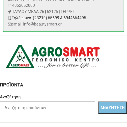
114052052000
ΠΑΥΛΟΥ ΜΕΛΑ 26 | 62125 | ΣΕΡΡΕΣ
Τηλέφωνα: (23210) 65699 & 6944664495
email: info@beautysmart.gr
ΠΡΟΪΌΝΤΑ
Αναζήτηση
ΑΝΑΖΉΤΗΣΗ