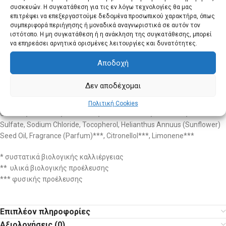
Εφαρμογή:
Κάνετε μασαζ το σαμπουάν σε βρεγμένα μαλλιά και
συσκευών. Η συγκατάθεση για τις εν λόγω τεχνολογίες θα μας
δημιουργείτε αφρό. Στη συνέχεια, ξεπλένετε καλά με νερό.
επιτρέψει να επεξεργαστούμε δεδομένα προσωπικού χαρακτήρα, όπως
συμπεριφορά περιήγησης ή μοναδικά αναγνωριστικά σε αυτόν τον
ιστότοπο. Η μη συγκατάθεση ή η ανάκληση της συγκατάθεσης, μπορεί
Συστατικά:
Water (Aqua), Sodium Coco-Sulfate, Sea Salt (Maris Sal),
να επηρεάσει αρνητικά ορισμένες λειτουργίες και δυνατότητες.
Cocamidopropyl Betaine, Decyl Glucoside, Citric Acid, Sasa Kurilensis
Leaf/Stem Extract*, Fucus Serratus Extract*, Gossypium Hirsutum
Αποδοχή
(Cotton) Extract*, Humulus Lupulus (Hops) Extract*, Aloe Barbadensis
Leaf Juice Powder*, Glycerin, Glyceryl Undecylenate, Levulinic Acid,
Δεν αποδέχομαι
Cetearyl Alcohol, Alcohol** denat., Pca Glyceryl Oleate, Sodium
Levulinate, Sodium Cetearyl Sulfate, Guar Hydroxypropyltrimonium
Πολιτική Cookies
Chloride, Tridecane, Lactic Acid, Coco-Glucoside, Undecane, Sodium
Sulfate, Sodium Chloride, Tocopherol, Helianthus Annuus (Sunflower)
Seed Oil, Fragrance (Parfum)***, Citronellol***, Limonene***
* συστατικά βιολογικής καλλιέργειας
** υλικά βιολογικής προέλευσης
*** φυσικής προέλευσης
Επιπλέον πληροφορίες
Αξιολογήσεις (0)