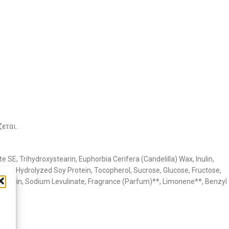
εται.
 SE, Trihydroxystearin, Euphorbia Cerifera (Candelilla) Wax, Inulin,
tein, Hydrolyzed Soy Protein, Tocopherol, Sucrose, Glucose, Fructose,
 Glycerin, Sodium Levulinate, Fragrance (Parfum)**, Limonene**, Benzyl