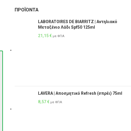
ΠΡΟΪΌΝΤΑ
LABORATOIRES DE BIARRITZ | Αντηλιακό
Μεταξένιο Λάδι Spf50 125ml
21,15
€
με ΦΠΑ
LAVERA | Αποσμητικό Refresh (σπρέι) 75ml
8,57
€
με ΦΠΑ