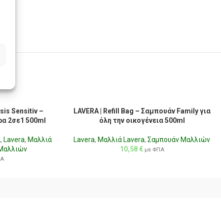
sis Sensitiv –
LAVERA | Refill Bag – Σαμπουάν Family για
α 2σε1 500ml
όλη την οικογένεια 500ml
α
,
Lavera
,
Μαλλιά
Lavera
,
Μαλλιά Lavera
,
Σαμπουάν Μαλλιών
Μαλλιών
10,58
€
με ΦΠΑ
ΠΑ