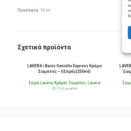
δ
α
Ποσότητα:
10 ml
σ
δ
Σχετικά προϊόντα
LAVERA | Basis Sensitiv Express Κρέμα
LAVER
Σώματος – Εξπρές(250ml)
Σώμ
Σώμα Lavera
,
Κρέμες Σώματος
,
Lavera
Σώμ
8,19
€
με ΦΠΑ