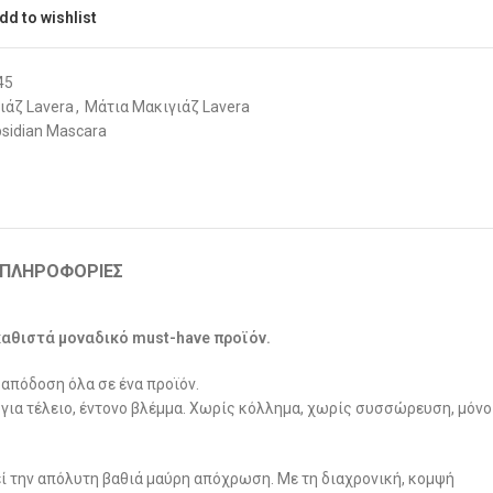
dd to wishlist
45
ιάζ Lavera
,
Μάτια Μακιγιάζ Lavera
bsidian Mascara
 ΠΛΗΡΟΦΟΡΊΕΣ
 καθιστά μοναδικό must-have προϊόν.
 απόδοση όλα σε ένα προϊόν.
για τέλειο, έντονο βλέμμα. Χωρίς κόλλημα, χωρίς συσσώρευση, μόνο
εί την απόλυτη βαθιά μαύρη απόχρωση. Με τη διαχρονική, κομψή