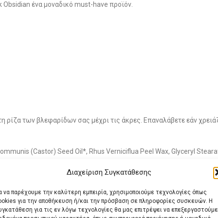
k Obsidian ένα μοναδικό must-have προϊόν.
η ρίζα των βλεφαρίδων σας μέχρι τις άκρες. Επαναλάβετε εάν χρειάζ
Communis (Castor) Seed Oil*, Rhus Verniciflua Peel Wax, Glyceryl Stearate
t*, Xanthan Gum, Arginine, Hydrolyzed Corn Protein, Hydrolyzed Wheat Pro
Διαχείριση Συγκατάθεσης
(Sunflower) Seed Oil*, Ascorbyl Palmitate, Lactic Acid, Levulinic Acid,
*
ια να παρέχουμε την καλύτερη εμπειρία, χρησιμοποιούμε τεχνολογίες όπως
ookies για την αποθήκευση ή/και την πρόσβαση σε πληροφορίες συσκευών. Η
υγκατάθεση για τις εν λόγω τεχνολογίες θα μας επιτρέψει να επεξεργαστούμε