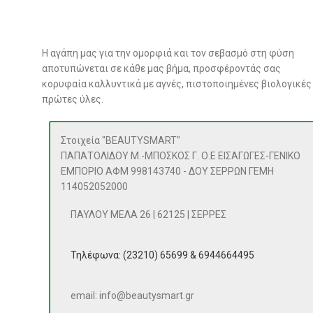
Η αγάπη μας για την ομορφιά και τον σεβασμό στη φύση
αποτυπώνεται σε κάθε μας βήμα, προσφέροντάς σας
κορυφαία καλλυντικά με αγνές, πιστοποιημένες βιολογικές
πρώτες ύλες.
Στοιχεία "BEAUTYSMART"
ΠΑΠΑΤΟΛΙΔΟΥ Μ.-ΜΠΟΣΚΟΣ Γ. Ο.Ε ΕΙΣΑΓΩΓΕΣ-ΓΕΝΙΚΟ
ΕΜΠΟΡΙΟ ΑΦΜ 998143740 - ΔΟΥ ΣΕΡΡΩΝ ΓΕΜΗ
114052052000
ΠΑΥΛΟΥ ΜΕΛΑ 26 | 62125 | ΣΕΡΡΕΣ
Τηλέφωνα: (23210) 65699 & 6944664495
email: info@beautysmart.gr