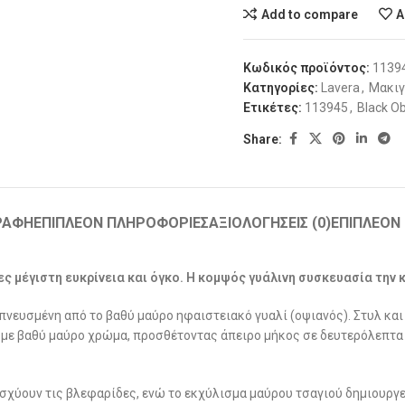
Add to compare
A
Κωδικός προϊόντος:
1139
Κατηγορίες:
Lavera
,
Μακιγ
Ετικέτες:
113945
,
Black O
Share:
ΡΑΦΉ
ΕΠΙΠΛΈΟΝ ΠΛΗΡΟΦΟΡΊΕΣ
ΑΞΙΟΛΟΓΉΣΕΙΣ (0)
ΕΠΙΠΛΈΟΝ
δες μέγιστη ευκρίνεια και όγκο. Η κομψός γυάλινη συσκευασία την
μπνευσμένη από το βαθύ μαύρο ηφαιστειακό γυαλί (οψιανός). Στυλ και
 με βαθύ μαύρο χρώμα, προσθέτοντας άπειρο μήκος σε δευτερόλεπτα 
νισχύουν τις βλεφαρίδες, ενώ το εκχύλισμα μαύρου τσαγιού δημιουργ