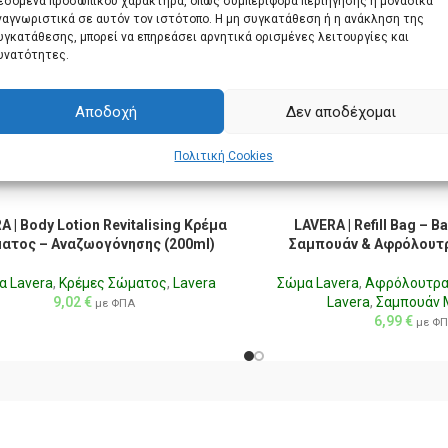
εδομένα προσωπικού χαρακτήρα, όπως συμπεριφορά περιήγησης ή μοναδικά
ναγνωριστικά σε αυτόν τον ιστότοπο. Η μη συγκατάθεση ή η ανάκληση της
υγκατάθεσης, μπορεί να επηρεάσει αρνητικά ορισμένες λειτουργίες και
υνατότητες.
Αποδοχή
Δεν αποδέχομαι
Πολιτική Cookies
A | Body Lotion Revitalising Κρέμα
LAVERA | Refill Bag – Ba
ατος – Αναζωογόνησης (200ml)
Σαμπουάν & Αφρόλουτρ
α Lavera
,
Κρέμες Σώματος
,
Lavera
Σώμα Lavera
,
Αφρόλουτρ
9,02
€
Lavera
,
Σαμπουάν 
με ΦΠΑ
6,99
€
με Φ