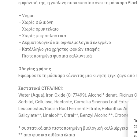
εμφάνισή της, η γυάλινη συσκευασία κάνει τη μάσκαρα Blac
– Vegan
– Χωρίς σιλικόνη
– Χωρίς ορυκτέλαιο
– Χωρίς μικροπλαστικά
– Δερματολογικά και οφθαλμολογικά ελεγμένο
– Κατάλληλο για χρήστες φακών επαφής
– Πιστοποιημένα φυσικά καλλυντικά
Οδηγίες χρήσης
Εφαρμόστε τη μάσκαρα κάνοντας μια κίνηση ζιγκ ζαγκ από τ
Συστατικά CTFA/INCI:
Water (Aqua), Iron Oxide (CI 77499), Alcohol* denat., Ricinus 
Sorbitol, Cellulose, Hectorite, Camellia Sinensis Leaf Extrac
Leuconostoc/Radish Root Ferment Filtrate, Helianthus Annuus 
Salicylate**, Linalool**, Citral**, Benzyl Alcohol**, Citronellol*
Γ
c
* συστατικά από πιστοποιημένη βιολογική καλλιέργεια
σ
** από φυσικά αιθέρια έλαια