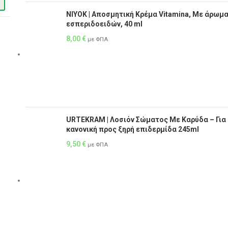
NIYOK | Αποσμητική Κρέμα Vitamina, Με άρωμ
εσπεριδοειδών, 40 ml
8,00
€
με ΦΠΑ
URTEKRAM | Λοσιόν Σώματος Με Καρύδα – Για
κανονική προς ξηρή επιδερμίδα 245ml
9,50
€
με ΦΠΑ