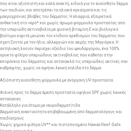
που είναι αξιόπιστη και καλά ανεκτή, ειδικά για το ευαίσθητο δέρμα
των παιδιών, και αποτρέπει τα ηλιακά εγκαύματα και τις
μακροχρόνιες βλάβες του δέρματος. Η ελαφριά, εξαιρετικά
ανθεκτική στο νερό* και χωρίς άρωμα φόρμουλα προστασίας από
την υπεριώδη ακτινοβολία με φυσική βιταμίνη Ε και βιολογικό
βούτυρο καριτέ μειώνει τον κίνδυνο ερεθισμών του δέρματος που
σχετίζονται με τον ήλιο, αλλεργιών και ακμής της Μαγιόρκα. Η
αντηλιακή λοσιόν περιέχει οξείδιο του ψευδαργύρου, ένα 100%
ορυκτό φίλτρο υπεριώδους ακτινοβολίας που κάθεται στην
επιφάνεια του δέρματος και αντανακλά τις υπεριώδεις ακτίνες σαν
καθρέφτης, χωρίς να αφήνει λευκή κηλίδα στο δέρμα.
Αξιόπιστη ευαίσθητη φόρμουλα με ανόργανη UV προστασία:
Φιλική προς το δέρμα άμεση προστασία υψηλού SPF χωρίς λευκές
ανταύγειες
Κατάλληλο για άτομα με νευροδερματίτιδα
Δερματική ανεκτικότητα επιβεβαιωμένη από δερματολόγους και
παιδίατρους
Χωρίς χημικά φίλτρα UV** και πιστοποιημένο Hawaii Reef-Safe