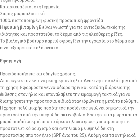
Vegan φόρμουλα
Κατασκευάζεται στη Γερμανία
Χωρίς μικροπλαστικά
100% πιστοποιημένη φυσική προσωπική φροντίδα
Η
φυσική βιταμίνη Ε
είναι γνωστή για τις αντιοξειδωτικές της
ιδιότητες και προστατεύει το δέρμα από τις ελεύθερες ρίζες.
Το βιολογικό βούτυρο καριτέ σφραγίζει την υγρασία στο δέρμα και
είναι εξαιρετικά καλά ανεκτό.
Εφαρμογή
Προειδοποιήσεις και οδηγίες χρήσης:
Αποφύγετε τον έντονο μεσημεριανό ήλιο. Ανακινήστε καλά πριν από
τη χρήση. Εφαρμόστε γενναιόδωρα πριν και κατά τη διάρκεια της
έκθεσης στον ήλιο και επαναλάβετε την εφαρμογή τακτικά για να
διατηρήσετε την προστασία, ειδικά όταν ιδρώνετε ή μετά το κολύμπι.
Η χρήση πολύ μικρής ποσότητας προϊόντος μειώνει σημαντικά την
προστασία από την υπεριώδη ακτινοβολία. Κρατήστε τα μωρά και τα
μικρά παιδιά μακριά από το άμεσο ηλιακό φως- χρησιμοποιήστε
προστατευτικό ρουχισμό και αντηλιακό με υψηλό δείκτη
προστασίας από τον ήλιο (SPF άνω του 25). Ακόμη και τα αντηλιακά