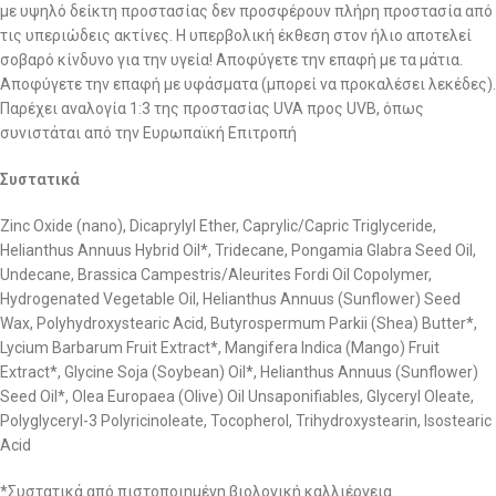
με υψηλό δείκτη προστασίας δεν προσφέρουν πλήρη προστασία από
τις υπεριώδεις ακτίνες. Η υπερβολική έκθεση στον ήλιο αποτελεί
σοβαρό κίνδυνο για την υγεία! Αποφύγετε την επαφή με τα μάτια.
Αποφύγετε την επαφή με υφάσματα (μπορεί να προκαλέσει λεκέδες).
Παρέχει αναλογία 1:3 της προστασίας UVA προς UVB, όπως
συνιστάται από την Ευρωπαϊκή Επιτροπή
Συστατικά
Zinc Oxide (nano), Dicaprylyl Ether, Caprylic/Capric Triglyceride,
Helianthus Annuus Hybrid Oil*, Tridecane, Pongamia Glabra Seed Oil,
Undecane, Brassica Campestris/Aleurites Fordi Oil Copolymer,
Hydrogenated Vegetable Oil, Helianthus Annuus (Sunflower) Seed
Wax, Polyhydroxystearic Acid, Butyrospermum Parkii (Shea) Butter*,
Lycium Barbarum Fruit Extract*, Mangifera Indica (Mango) Fruit
Extract*, Glycine Soja (Soybean) Oil*, Helianthus Annuus (Sunflower)
Seed Oil*, Olea Europaea (Olive) Oil Unsaponifiables, Glyceryl Oleate,
Polyglyceryl-3 Polyricinoleate, Tocopherol, Trihydroxystearin, Isostearic
Acid
*Συστατικά από πιστοποιημένη βιολογική καλλιέργεια