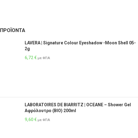
ΠΡΟΪΌΝΤΑ
LAVERA | Signature Colour Eyeshadow -Moon Shell 05-
2g
6,72
€
με ΦΠΑ
LABORATOIRES DE BIARRITZ | OCEANE – Shower Gel
Αφρόλουτρο (BIO) 200ml
9,60
€
με ΦΠΑ