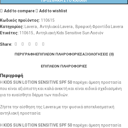
ΠΡΟΣΘΉΚΗ ΣΤΟ ΚΑΛΆΘΙ
Add to compare
Add to wishlist
Κωδικός προϊόντος:
110615
Κατηγορίες:
Lavera
,
Αντηλιακά Lavera
,
Βρεφική Φροντίδα Lavera
Ετικέτες:
110615
,
Αντηλιακή Kids Sensitive Sun Λοσιόν
Share:
ΠΕΡΙΓΡΑΦΉ
ΕΠΙΠΛΈΟΝ ΠΛΗΡΟΦΟΡΊΕΣ
ΑΞΙΟΛΟΓΉΣΕΙΣ (0)
ΕΠΙΠΛΈΟΝ ΠΛΗΡΟΦΟΡΊΕΣ
Περιγραφή
Η
KIDS SUN LOTION SENSITIVE SPF 50
παρέχει άμεση προστασία
που είναι αξιόπιστη και καλά ανεκτή και είναι ειδικά σχεδιασμένη
για το ευαίσθητο δέρμα των παιδιών.
Ζήστε την αίσθηση της Lavera με την φυσικά αποτελεσματική
αντηλιακή προστασία:
Η
KIDS SUN LOTION SENSITIVE SPF 50
παρέχει άμεση προστασία