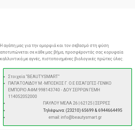
Η αγάπη μας για την ομορφιά και τον σεβασμό στη φύση
αποτυπώνεται σε κάθε μας βήμα, προσφέροντάς σας κορυφαία
καλλυντικά με αγνές, πιστοποιημένες βιολογικές πρώτες ύλες.
Στοιχεία "BEAUTYSMART"
ΠΑΠΑΤΟΛΙΔΟΥ Μ.-ΜΠΟΣΚΟΣ Γ. Ο.Ε ΕΙΣΑΓΩΓΕΣ-ΓΕΝΙΚΟ
ΕΜΠΟΡΙΟ ΑΦΜ 998143740 - ΔΟΥ ΣΕΡΡΩΝ ΓΕΜΗ
114052052000
ΠΑΥΛΟΥ ΜΕΛΑ 26 | 62125 | ΣΕΡΡΕΣ
Τηλέφωνα: (23210) 65699 & 6944664495
email: info@beautysmart.gr