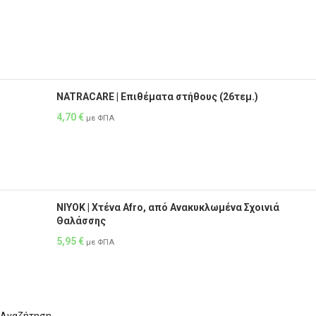
NATRACARE | Επιθέματα στήθους (26τεμ.)
4,70
€
με ΦΠΑ
NIYOK | Χτένα Afro, από Ανακυκλωμένα Σχοινιά
Θαλάσσης
5,95
€
με ΦΠΑ